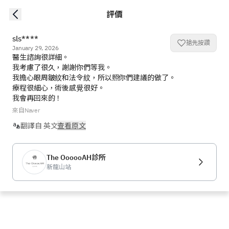
評價
sls****
搶先按讚
January 29, 2026
醫生諮詢很詳細。

我考慮了很久，謝謝你們等我。

我擔心眼周皺紋和法令紋，所以照你們建議的做了。

療程很細心，術後感覺很好。

我會再回來的！
來自Naver
翻譯自 英文
查看原文
The OooooAH診所
新龍山站