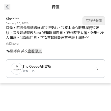
評價
Sis****
搶先按讚
January 10, 2026
首先，院長先詳細諮詢讓我很安心。我原本擔心眼周模糊和皺
紋，院長建議我做Butu RF和眼周肉毒，施作時不太痛、效果也令
人滿意。我願意回診，下次來韓國會再來光顧！謝謝^^
來自Naver
翻譯自 英文
查看原文
The OooooAH診所
新龍山站