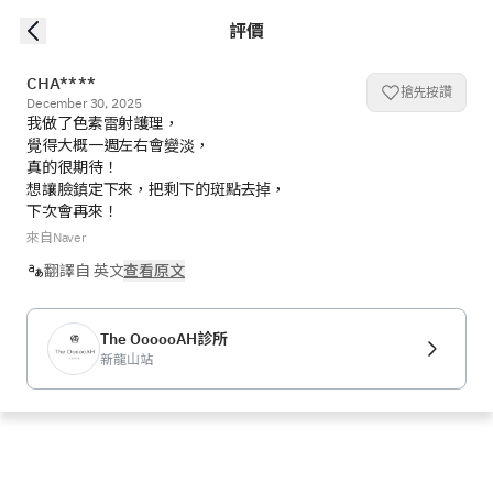
評價
CHA****
搶先按讚
December 30, 2025
我做了色素雷射護理，

覺得大概一週左右會變淡，

真的很期待！

想讓臉鎮定下來，把剩下的斑點去掉，

下次會再來！
來自Naver
翻譯自 英文
查看原文
The OooooAH診所
新龍山站