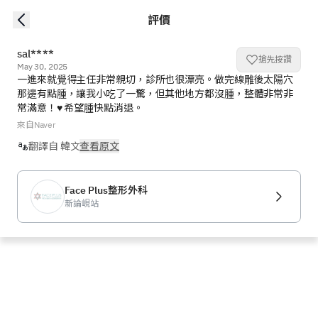
評價
sal****
搶先按讚
May 30, 2025
一進來就覺得主任非常親切，診所也很漂亮。做完線雕後太陽穴
那邊有點腫，讓我小吃了一驚，但其他地方都沒腫，整體非常非
常滿意！♥ 希望腫快點消退。
來自Naver
翻譯自 韓文
查看原文
Face Plus整形外科
新論峴站