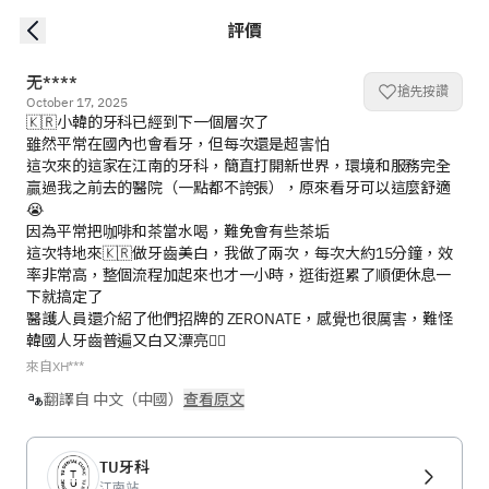
評價
无****
搶先按讚
October 17, 2025
🇰🇷小韓的牙科已經到下一個層次了

雖然平常在國內也會看牙，但每次還是超害怕

這次來的這家在江南的牙科，簡直打開新世界，環境和服務完全
贏過我之前去的醫院（一點都不誇張），原來看牙可以這麼舒適
😭

因為平常把咖啡和茶當水喝，難免會有些茶垢

這次特地來🇰🇷做牙齒美白，我做了兩次，每次大約15分鐘，效
率非常高，整個流程加起來也才一小時，逛街逛累了順便休息一
下就搞定了

醫護人員還介紹了他們招牌的 ZERONATE，感覺也很厲害，難怪
韓國人牙齒普遍又白又漂亮👍🏼
來自XH***
翻譯自 中文（中國）
查看原文
TU牙科
江南站