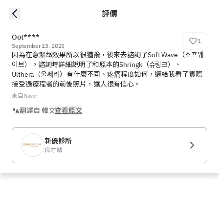
評價
Oot****
1
September 13, 2025
因為在意緊緻效果所以很猶豫，後來去諮詢了Soft Wave（소프웨
이브）。諮詢時詳細說明了和原本的Shringk（슈링크）、
Ulthera（울쎄라）有什麼不同、疼痛程度如何，還給我看了實際
接受過療程者的前後照片，讓人很有信心。
來自Naver
翻譯自 韓文
查看原文
新優診所
良才站