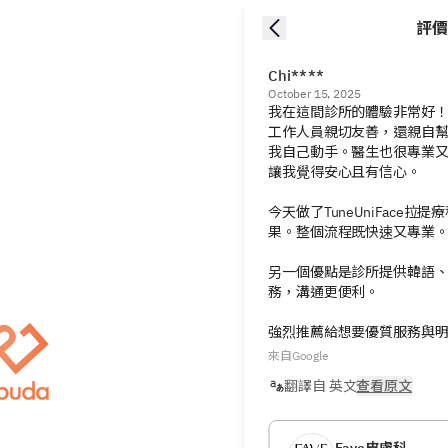
評價
Chi****
October 15, 2025
我在這間診所的體驗非常好！  
工作人員親切友善，還親自
我自己動手。醫生也很專業
讓我覺得安心且有信心。

今天做了TuneUniFace拉
果。整個流程既快速又專業。
另一個優點是診所提供韓語
務，溝通更便利。

強烈推薦給想要優質服務與
來自Google
翻譯自 英文
查看原文