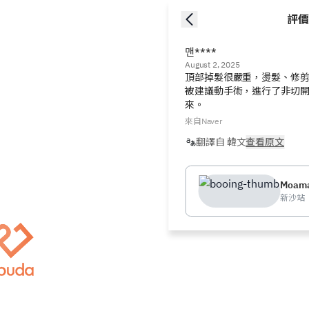
評價
맨****
August 2, 2025
頂部掉髮很嚴重，燙髮、修
被建議動手術，進行了非切
來。
來自Naver
翻譯自 韓文
查看原文
Moam
新沙站