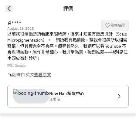
評價
김****
搶先按讚
August 26, 2025
以前我很煩惱頭頂看起來很稀疏，後來才知道有頭皮微針（Scalp 
Micropigmentation）。一開始我有點猶豫，聽說會很痛所以相當
緊張，但其實完全不會痛。療程雖然久，我還可以看 YouTube 不
會覺得無聊。施作非常細心，我非常滿意。強烈推薦——特別是江
南頭皮微針診所！
來自Google
翻譯自 英文
查看原文
New Hair植髮中心
江南站