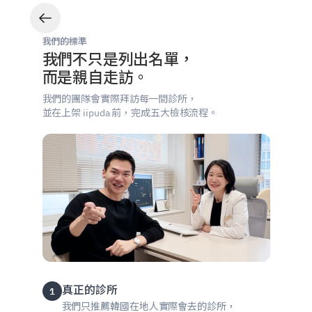
我們的標準
iipuda 的承諾：5步驗證守護您的美麗
拒絕大理石醫美陷阱！iipuda 團隊親自走訪，針對醫
我們不只是列出名單，
而是親自走訪。
我們的團隊會實際拜訪每一間診所，
並在上架 iipuda 前，完成五大檢核流程。
真正的診所
1
我們只推薦韓國在地人實際會去的診所，