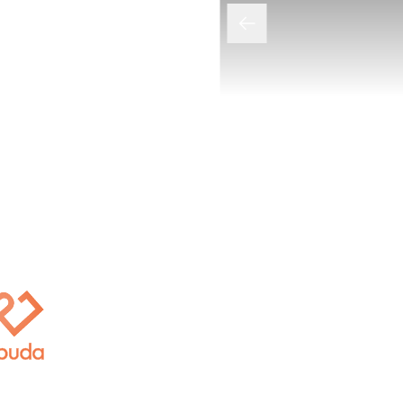
伊朴达专访｜狎鸥亭 Ever 