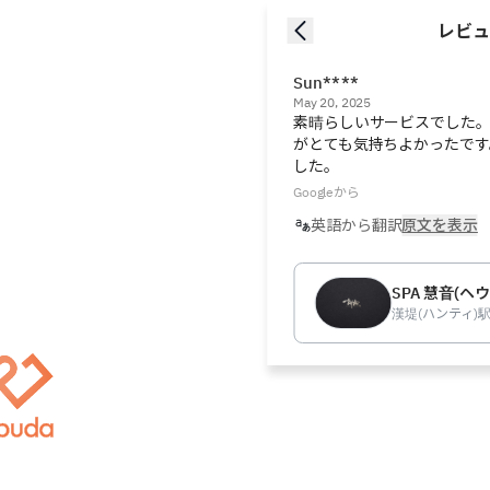
レビュ
Sun****
May 20, 2025
素晴らしいサービスでした
がとても気持ちよかったです
した。
Googleから
英語から翻訳
原文を表示
SPA 慧音(ヘウ
漢堤(ハンティ)