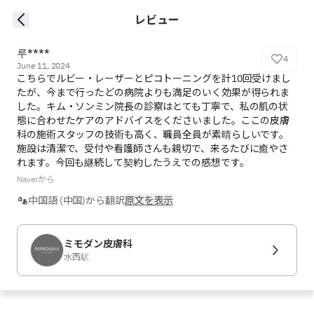
レビュー
루****
4
June 11, 2024
こちらでルビー・レーザーとピコトーニングを計10回受けまし
たが、今まで行ったどの病院よりも満足のいく効果が得られま
した。キム・ソンミン院長の診察はとても丁寧で、私の肌の状
態に合わせたケアのアドバイスをくださいました。ここの皮膚
科の施術スタッフの技術も高く、職員全員が素晴らしいです。
施設は清潔で、受付や看護師さんも親切で、来るたびに癒やさ
れます。今回も継続して契約したうえでの感想です。
Naverから
中国語 (中国)から翻訳
原文を表示
ミモダン皮膚科
水西駅