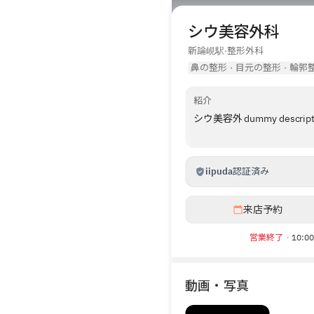
シウ美容外科
新論峴駅
·
整形外科
鼻の整形
·
目元の整形
·
輪郭
紹介
シウ美容外 dummy description 
iipuda
認証済み
来店予約
営業終了
10:
動画・写真