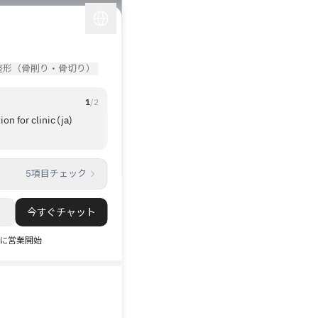
整形（骨削り・骨切り）
1
/
2
for clinic (ja)
院長が術前と術後の写真をたくさん見せて
て、細かく説明してくれました。 マネージ
も他のクリニックより専門的に手術の説明
1
/
3
てくれて、予約を無理に勧められることも
5項目チェック
ませんでした。
今すぐチャット
00に営業開始