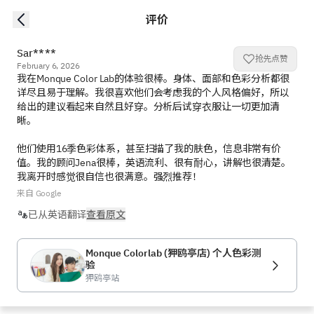
评价
Sar****
抢先点赞
February 6, 2026
我在Monque Color Lab的体验很棒。身体、面部和色彩分析都很
详尽且易于理解。我很喜欢他们会考虑我的个人风格偏好，所以
给出的建议看起来自然且好穿。分析后试穿衣服让一切更加清
晰。

他们使用16季色彩体系，甚至扫描了我的肤色，信息非常有价
值。我的顾问Jena很棒，英语流利、很有耐心，讲解也很清楚。
我离开时感觉很自信也很满意。强烈推荐！
来自 Google
已从英语翻译
查看原文
Monque Colorlab (狎鸥亭店) 个人色彩测
验
狎鸥亭站