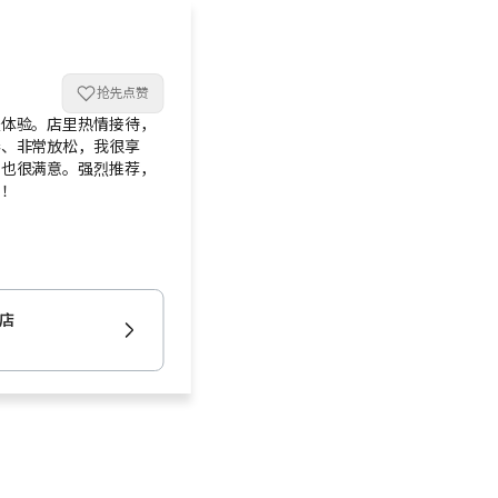
抢先点赞
天体验。店里热情接待，
棒、非常放松，我很享
果也很满意。强烈推荐，
民！
水店