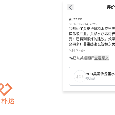
评价
Ali****
September 14, 2025
我预约了头皮护理和水疗当
操作很专业。头部水疗非常
受！还得到很好的建议，效
会再来！非常感谢玄智和东
来自 Google
已从英语翻译
查看原文
YOU美发沙龙圣
圣水站