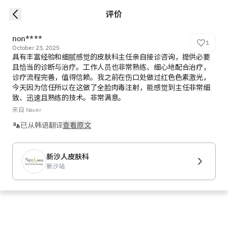
评价
non****
1
October 23, 2025
具有丰富经验和细腻感觉的皮肤科主任亲自接诊咨询，提供必要
且恰当的诊断与治疗。工作人员也非常熟练、细心地配合治疗，
诊疗流程完善，值得信赖。我之前在伤口处做过红色色素激光，
今天因为信任所以在这做了全脸肉毒注射，能感觉到主任非常细
致、迅速且熟练的技术。非常满意。
来自 Naver
已从韩语翻译
查看原文
新沙人皮肤科
新沙站