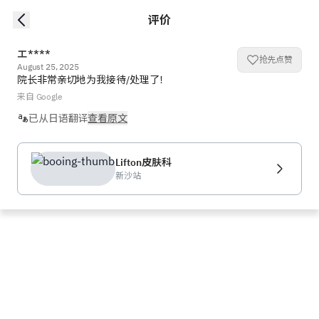
评价
エ****
抢先点赞
August 25, 2025
院长非常亲切地为我接待/处理了！
来自 Google
已从日语翻译
查看原文
Lifton皮肤科
新沙站