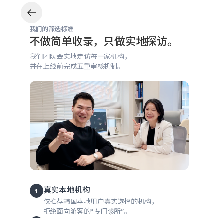
我们的筛选标准
5步严选标准：重新定义韩国医美安全
iipuda亲赴韩国各诊所，严查执业执照、正品药剂及医
不做简单收录，只做实地探访。
我们团队会实地走访每一家机构，
并在上线前完成五重审核机制。
真实本地机构
1
仅推荐韩国本地用户真实选择的机构，
拒绝面向游客的“专门诊所”。