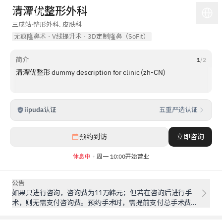
清潭优整形外科
三成站
·
整形外科, 皮肤科
无痕隆鼻术
·
V线提升术
·
3D定制隆鼻（SoFit）
简介
1
/
2
清潭优整形 dummy description for clinic (zh-CN)
iipuda
认证
五重严选认证
1
/
5
预约到访
立即咨询
休息中
周一 10:00开始营业
公告
如果只进行咨询，咨询费为11万韩元；但若在咨询后进行手
术，则无需支付咨询费。预约手术时，需提前支付总手术费用
的20%作为订金。