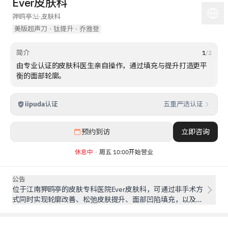
Ever皮肤科
狎鸥亭站
·
皮肤科
美版超声刀
·
钛提升
·
乔雅登
简介
1
/
2
由专业认证的皮肤科医生亲自操作，通过填充与提升打造更平
衡的面部轮廓。
iipuda
认证
五重严选认证
1
/
5
预约到访
立即咨询
休息中
周五 10:00开始营业
公告
位于江南狎鸥亭的皮肤专科医院Ever皮肤科，可通过非手术方
式同时实现轮廓改善、松弛皮肤提升、面部凹陷填充，以及多
余脂肪/肌肉的缩小。